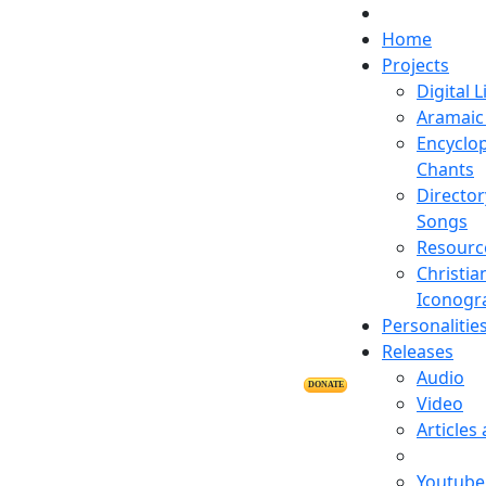
Home
Projects
Digital L
Aramaic 
Encyclop
Chants
Director
Songs
Resourc
Christia
Iconogr
Personalitie
Releases
Audio
DONATE
Video
Articles
Youtube 