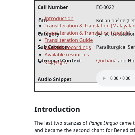
Call Number
EC-0022
Introduction
Title
Kollan daśnē (Let 
Transliteration & Translation (Malayala
Transliteration & Translation (English)
Category
Syriac translatio
Transliteration Guide
Sub Category
Paraliturgical Se
Available recordings
Available resources
Liturgical Context
Qurbānā
and Hou
Copyright
Audio Snippet
Introduction
The last two stanzas of
Pange Lingua
came t
and became the second chant for Benedictio