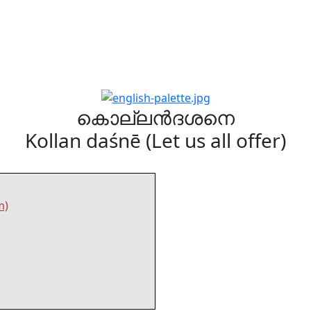
കൊല്ലൻദശനെ
Kollan daśnē (Let us all offer)
m)