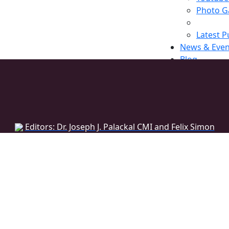
Photo Ga
Latest P
News & Even
Blog
Register
Editors: Dr. Joseph J. Palackal CMI and Felix Simon