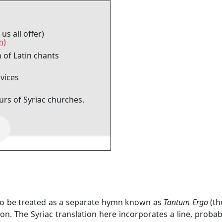
us all offer)
m)
n of Latin chants
rvices
rs of Syriac churches.
o be treated as a separate hymn known as
Tantum Ergo
(th
n. The Syriac translation here incorporates a line, probab