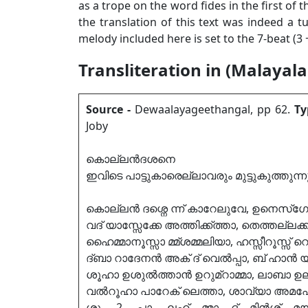
as a trope on the word fides in the first of th
the translation of this text was indeed a t
melody included here is set to the 7-beat (3
Transliteration in (Malayal
Source -
Dewaalayageethangal, pp 62.
Ty
Joby
കൊല്ലൻദശനെ
ഇവിടെ പാട്ടുകാരെല്ലാവരും മുട്ടുകുത്തുന്ന
കൊല്ലൻ ദശ്നെ ന്ന് കാറേലുവേ, ഉനെസ്ഗോദ
വദ് യാസ്സേക്കേ അത്തിക്ക്ത്താ, തെത്തല്ലക്
ഹൈമ്മാനൂസ്സാ മ്മ്ശമ്മലിയാ, ഹസ്സീറൂസ്സ്
ദ്ബാ റാദേനൻ അക് ദ് വെൽപ്പാ, ബ് ഹാൻ യ
ശൂഹാ ഉശുൽത്താൻ ഉറുമ്റാമ്മാ, ലാബാ ഉല
വൽറൂഹാ പാറേക് ലെത്താ, ശാവ്യാ അമ
ശൂ. 2. പാ. ലഹ് മ്മാ ദ് മിൻശ് മ