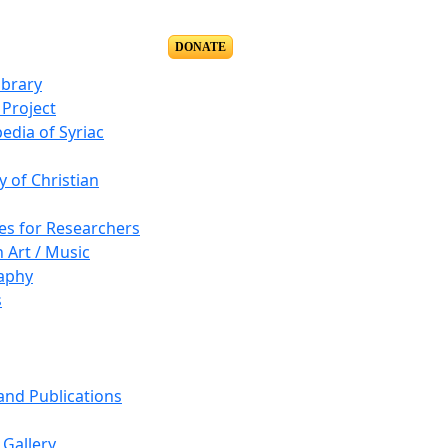
DONATE
ibrary
Project
edia of Syriac
y of Christian
es for Researchers
n Art / Music
aphy
s
 and Publications
Gallery