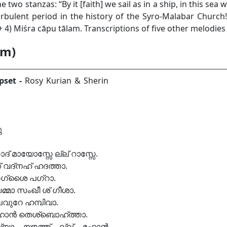
e two stanzas: “By it [faith] we sail as in a ship, in this sea 
urbulent period in the history of the Syro-Malabar Church!
 + 4) Miśra cāpu tālam. Transcriptions of five other melodie
am)
pset -
Rosy Kurian & Sherin
ു
് മായോസ്സേ ല്ല് റാസ്സേ.
ക് വദ്നഹ് ഹദത്താ.
 റെഗ്ശൈ പഗ്റാ.
മ്മാ സംഖീ ശ് ഗീശാ.
വുറേ ഹമ്പിവാ.
ഹോൻ തെശ്ബൊഹ്ത്താ.
യ്യാ യൗത്ത് ല്ല് ഹോൻ