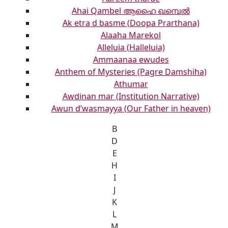
Ahai Qambel ആഹൈ ഖമ്പെൽ
Ak etra d basme (Doopa Prarthana)
Alaaha Marekol
Alleluia (Halleluia)
Ammaanaa ewudes
Anthem of Mysteries (Pagre Damshiha)
Athumar
Awdinan mar (Institution Narrative)
Awun d’wasmayya (Our Father in heaven)
B
D
E
H
I
J
K
L
M