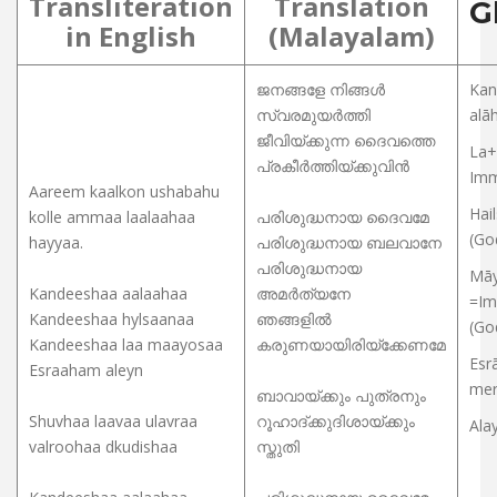
Transliteration
Translation
G
in English
(Malayalam)
ജനങ്ങളേ നിങ്ങൾ
Kan
സ്വരമുയർത്തി
alā
ജീവിയ്ക്കുന്ന ദൈവത്തെ
La+
പ്രകീർത്തിയ്ക്കുവിൻ
Imm
Aareem kaalkon ushabahu
Hai
kolle ammaa laalaahaa
പരിശുദ്ധനായ ദൈവമേ
(Go
hayyaa.
പരിശുദ്ധനായ ബലവാനേ
പരിശുദ്ധനായ
Mā
Kandeeshaa aalaahaa
അമർത്യനേ
=Im
Kandeeshaa hylsaanaa
ഞങ്ങളിൽ
(Go
Kandeeshaa laa maayosaa
കരുണയായിരിയ്ക്കേണമേ
Esr
Esraaham aleyn
mer
ബാവായ്ക്കും പുത്രനും
Shuvhaa laavaa ulavraa
റൂഹാദ്‌ക്കുദിശായ്ക്കും
Ala
valroohaa dkudishaa
സ്തുതി