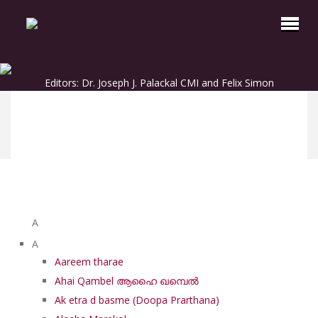
Editors: Dr. Joseph J. Palackal CMI and Felix Simon
List of Syriac Chants
A
A
Aareem tharae
Ahai Qambel ആഹൈ ഖമ്പെൽ
Ak etra d basme (Doopa Prarthana)