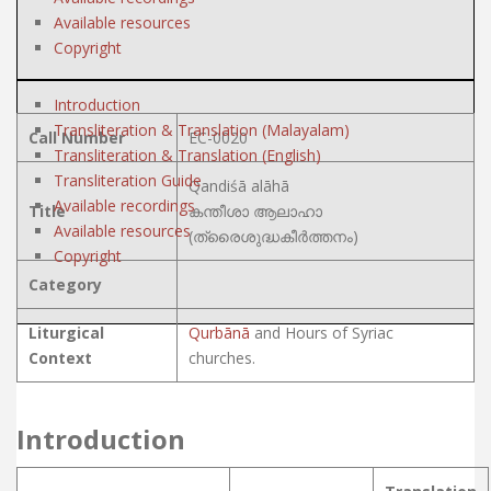
Available resources
Copyright
Introduction
Transliteration & Translation (Malayalam)
Call Number
EC-0020
Transliteration & Translation (English)
Transliteration Guide
Qandiśā alāhā
Available recordings
Title
കന്തീശാ ആലാഹാ
Available resources
(ത്രൈശുദ്ധകീർത്തനം)
Copyright
Category
Liturgical
Qurbānā
and Hours of Syriac
Context
churches.
Introduction