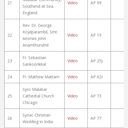
21
Video
AP 99
Southend at Sea,
England.
Rev. Dr. George
Koyilparambil, Smt.
22
Video
AP 19
Ammini John
Anamthuruthil
Fr. Sebastian
23
Video
AP 25J
Sankoorikkal
24
Fr. Mathew Mattam
Video
AP 62I
Syro Malabar
25
Cathedral Church
Video
AP 73
Chicago
Syriac Christian
26
Video
AP 77
Wedding in India