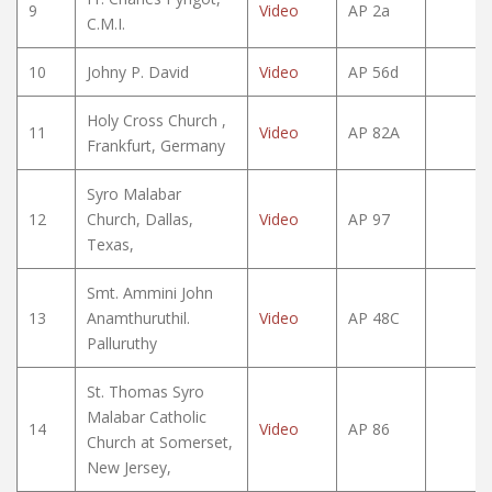
9
Video
AP 2a
C.M.I.
10
Johny P. David
Video
AP 56d
Holy Cross Church ,
11
Video
AP 82A
Frankfurt, Germany
Syro Malabar
12
Church, Dallas,
Video
AP 97
Texas,
Smt. Ammini John
13
Anamthuruthil.
Video
AP 48C
Palluruthy
St. Thomas Syro
Malabar Catholic
14
Video
AP 86
Church at Somerset,
New Jersey,