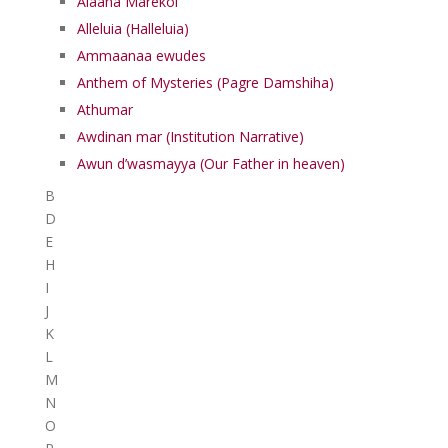
Alaaha Marekol
Alleluia (Halleluia)
Ammaanaa ewudes
Anthem of Mysteries (Pagre Damshiha)
Athumar
Awdinan mar (Institution Narrative)
Awun d’wasmayya (Our Father in heaven)
B
D
E
H
I
J
K
L
M
N
O