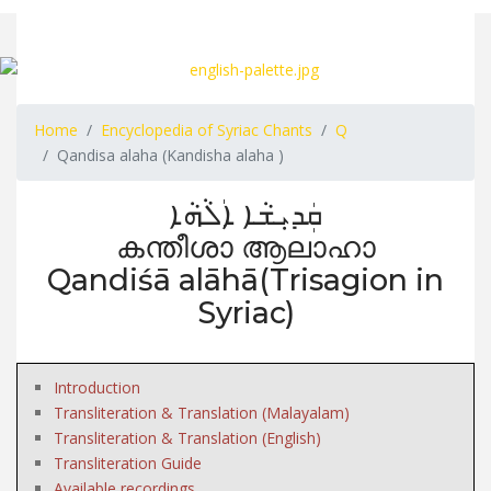
Home
Encyclopedia of Syriac Chants
Q
Qandisa alaha (Kandisha alaha )
ܩܲܕܝܼܫܵܐ ܐܲܠܵܗܵܐ
കന്തീശാ ആലാഹാ
Qandiśā alāhā(Trisagion in
Syriac)
Introduction
Transliteration & Translation (Malayalam)
Transliteration & Translation (English)
Transliteration Guide
Available recordings