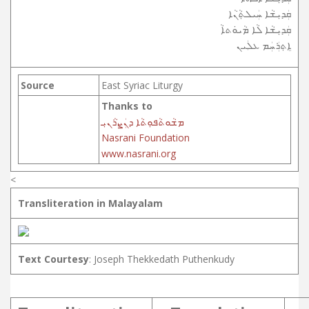
ܩܲܕܝܼܫܵܐ ܚܲܝܠܬ݂ܵܢܵܐ
ܩܲܕܝܼܫܵܐ ܠܵܐ ܡܵܝܘܿܬܐܵ
ܐܸܬ݂ܪܲܚܲܡ ܥܠܲܝܢ
Source
East Syriac Liturgy
Thanks to
ܡܫܵܘܬܵܦܘܼܬܵܐ ܕܢܲܨܪܵܢܝܼ
Nasrani Foundation
www.nasrani.org
<
Transliteration in Malayalam
Text Courtesy
: Joseph Thekkedath Puthenkudy