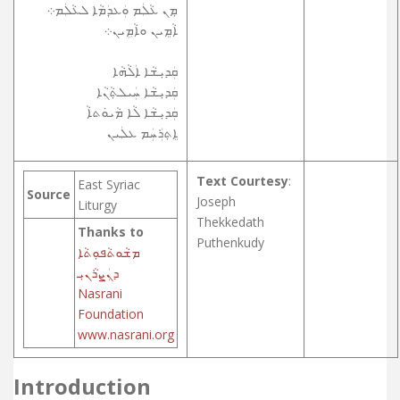
ܡ݂ܢ ܥܵܠܲܡ ܘܲܥܕܲܡܵܐ ܠܥܵܠܲܡ܀
ܐܵܡܸܝܢ ܘܐܵܡܹܝܢ܀
ܩܲܕܝܼܫܵܐ ܐܲܠܵܗܵܐ
ܩܲܕܝܼܫܵܐ ܚܲܝܠܬ݂ܵܢܵܐ
ܩܲܕܝܼܫܵܐ ܠܵܐ ܡܵܝܘܿܬܐܵ
ܐܸܬ݂ܪܲܚܲܡ ܥܠܲܝܢ
Text Courtesy
:
East Syriac
Source
Joseph
Liturgy
Thekkedath
Thanks to
Puthenkudy
ܡܫܵܘܬܵܦܘܼܬܵܐ
ܕܢܲܨܪܵܢܝܼ
Nasrani
Foundation
www.nasrani.org
Introduction