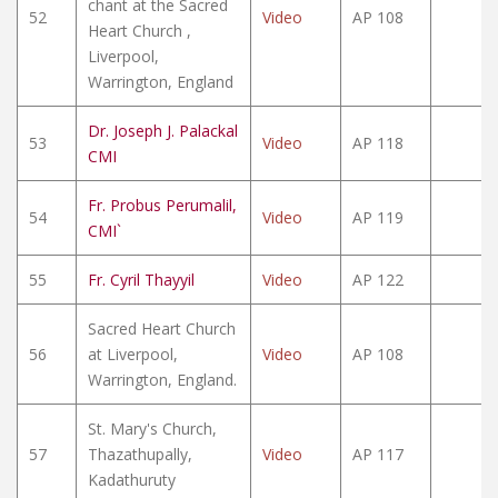
chant at the Sacred
52
Video
AP 108
Heart Church ,
Liverpool,
Warrington, England
Dr. Joseph J. Palackal
53
Video
AP 118
CMI
Fr. Probus Perumalil,
54
Video
AP 119
CMI`
55
Fr. Cyril Thayyil
Video
AP 122
Sacred Heart Church
56
at Liverpool,
Video
AP 108
Warrington, England.
St. Mary's Church,
57
Thazathupally,
Video
AP 117
Kadathuruty