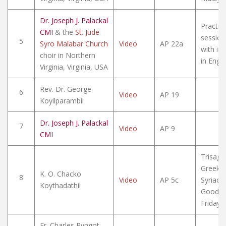
Dr. Joseph J. Palackal
Practic
CMI
& the
St. Jude
session
5
Syro Malabar Church
Video
AP 22a
with inc
choir in Northern
in Engli
Virginia, Virginia, USA
Rev. Dr. George
6
Video
AP 19
Koyilparambil
Dr. Joseph J. Palackal
7
Video
AP 9
CMI
Trisagio
Greek 
K. O. Chacko
8
Video
AP 5c
Syriac, 
Koythadathil
Good
Friday
Fr. Charles Pyngot,