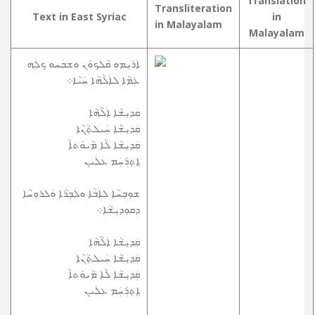
Translation
Transliteration
Text in East Syriac
in
in Malayalam
Malayalam
ܐܲܪܝܼܡܘ ܩܵܠܟܘܿܢ ܘܫܒܲܚܘ ܟܠܹܗ
ܥܲܡܵܐ ܠܐܲܠܵܗܵܐ ܚܲܝܵܐ܀
ܩܲܕܝܼܫܵܐ ܐܲܠܵܗܵܐ
ܩܲܕܝܼܫܵܐ ܚܲܝܠܬ݂ܵܢܵܐ
ܩܲܕܝܼܫܵܐ ܠܵܐ ܡܵܝܘܿܬܐܵ
ܐܸܬ݂ܪܲܚܲܡ ܥܠܲܝܢ
ܫܘܼܒ݂ܚܵܐ ܠܐܲܒܵܐ ܘܠܲܒ݂ܪܵܐ ܘܲܠܪܘܼܚܵܐ
ܕܩܘܼܕܝܼܫܵܐ܀
ܩܲܕܝܼܫܵܐ ܐܲܠܵܗܵܐ
ܩܲܕܝܼܫܵܐ ܚܲܝܠܬ݂ܵܢܵܐ
ܩܲܕܝܼܫܵܐ ܠܵܐ ܡܵܝܘܿܬܐܵ
ܐܸܬ݂ܪܲܚܲܡ ܥܠܲܝܢ