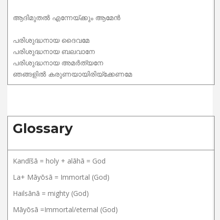
ആദിമുതൽ എന്നേയ്ക്കും ആമേൻ
പരിശുദ്ധനായ ദൈവമേ
പരിശുദ്ധനായ ബലവാനേ
പരിശുദ്ധനായ അമർത്യനേ
ഞങ്ങളിൽ കരുണയായിരിയ്ക്കേണമേ
Glossary
Kandīšā = holy + alāhā = God
La+ Māyōsā = Immortal (God)
Hailsānā = mighty (God)
Māyōsā =Immortal/eternal (God)