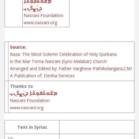
ܡܫܵܘܬܵܦܘܼܬܵܐ
ܕܢܲܨܪܵܢܝܼ
Nasrani Foundation
www.nasrani.org
Source:
Raza: The Most Solemn Celebration of Holy Qurbana
in the Mar Toma Nasrani (Syro-Malabar) Church
Arranged and Edited by: Father Varghese Pathikulangara,CMI
A Publication of: Denha Services
Thanks to
ܡܫܵܘܬܵܦܘܼܬܵܐ ܕܢܲܨܪܵܢܝܼ
Nasrani Foundation
www.nasrani.org
Text in Syriac