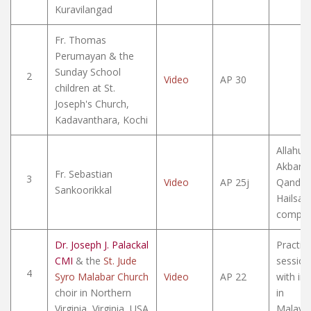
Kuravilangad
Fr. Thomas
Perumayan & the
Sunday School
2
Video
AP 30
children at St.
Joseph's Church,
Kadavanthara, Kochi
Allahu
Akbar 
Fr. Sebastian
3
Video
AP 25j
Qandis
Sankoorikkal
Hailsan
compar
Dr. Joseph J. Palackal
Practic
CMI
& the
St. Jude
session
4
Syro Malabar Church
Video
AP 22
with inc
choir in Northern
in
Virginia, Virginia, USA
Malaya