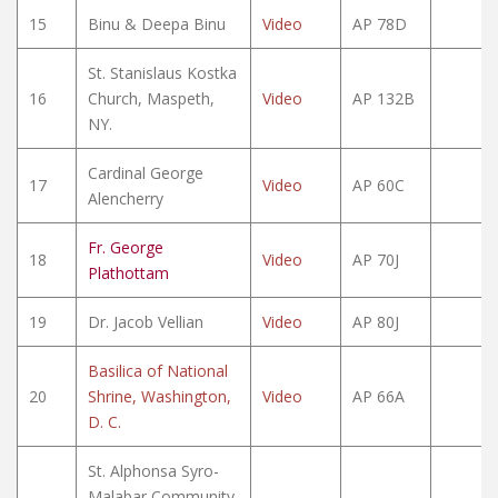
15
Binu & Deepa Binu
Video
AP 78D
St. Stanislaus Kostka
16
Church, Maspeth,
Video
AP 132B
NY.
Cardinal George
17
Video
AP 60C
Alencherry
Fr. George
18
Video
AP 70J
Plathottam
19
Dr. Jacob Vellian
Video
AP 80J
Basilica of National
20
Shrine, Washington,
Video
AP 66A
D. C.
St. Alphonsa Syro-
Malabar Community,