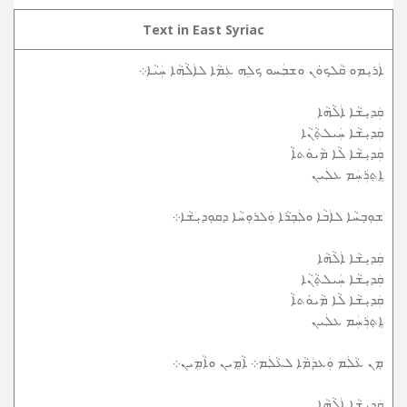
Text in East Syriac
ܐܲܪܝܼܡܘ ܩܵܠܟܘܿܢ ܘܫܒܲܚܘ ܟܠܹܗ ܥܲܡܵܐ ܠܐܲܠܵܗܵܐ ܚܲܝܵܐ܀
ܩܲܕܝܼܫܵܐ ܐܲܠܵܗܵܐ
ܩܲܕܝܼܫܵܐ ܚܲܝܠܬ݂ܵܢܵܐ
ܩܲܕܝܼܫܵܐ ܠܵܐ ܡܵܝܘܿܬܐܵ
ܐܸܬ݂ܪܲܚܲܡ ܥܠܲܝܢ
ܫܘܼܒ݂ܚܵܐ ܠܐܲܒܵܐ ܘܠܲܒ݂ܪܵܐ ܘܲܠܪܘܼܚܵܐ ܕܩܘܼܕܝܼܫܵܐ܀
ܩܲܕܝܼܫܵܐ ܐܲܠܵܗܵܐ
ܩܲܕܝܼܫܵܐ ܚܲܝܠܬ݂ܵܢܵܐ
ܩܲܕܝܼܫܵܐ ܠܵܐ ܡܵܝܘܿܬܐܵ
ܐܸܬ݂ܪܲܚܲܡ ܥܠܲܝܢ
ܡ݂ܢ ܥܵܠܲܡ ܘܲܥܕܲܡܵܐ ܠܥܵܠܲܡ܀ ܐܵܡܸܝܢ ܘܐܵܡܹܝܢ܀
ܩܲܕܝܼܫܵܐ ܐܲܠܵܗܵܐ