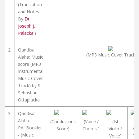
(Translation
and Notes
By
Dr.
Joseph J.
Palackal
)
2.
Qandisa
(MP3 Music Cover Track)
Alaha: Music
score (MP3
Instrumental
Music Cover
Track) by S.
Sebastian
Ottaplackal
3.
Qandisa
Alaha:
(Conductor's
(Voice /
(Ist
(I
Pdf Booklet
Score)
Chords )
Violin /
Vio
- (Music
Voice)
Vo