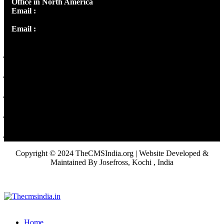
Office in North America
Email :
info@thecmsindia.org
Email :
library@thecmsindia.org
Copyright © 2024 TheCMSIndia.org | Website Developed &
Maintained By Josefross, Kochi , India
Home